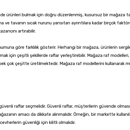
e ürünleri bulmak için doğru düzenlenmiş, kusursuz bir mağaza tasa
ına ve tavanın sıcak nurunu yansıtan ayrıntılara kadar birçok faktöre
zancını artırabilir.
numuna göre farklılık gösterir. Herhangi bir mağaza, ürünlerin sergil
ak için çeşitli şekillerde raflar yerleştirebilir. Mağaza raf modell
pek çok çeşitte üretilmektedir. Mağaza raf modellerini kullanarak mü
güvenli raflar seçmelidir. Güvenli raflar, müşterilerin güvende olma
ğazanın amacı da dikkate alınmalıdır. Örneğin, bir markette kullanıla
herlerin güvenliği için kilitli olmalıdır.