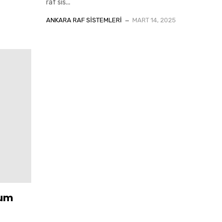
raf sis...
ANKARA RAF SISTEMLERI
MART 14, 2025
mum