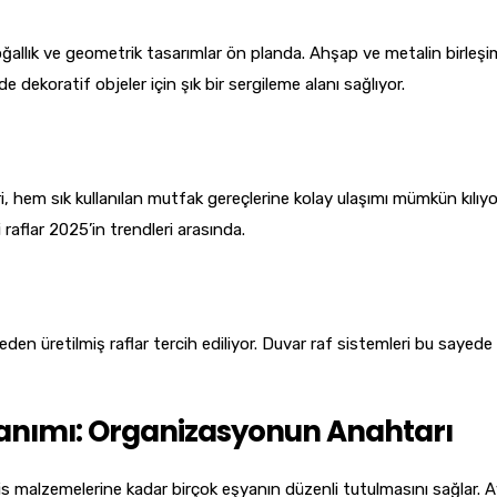
oğallık ve geometrik tasarımlar ön planda. Ahşap ve metalin birleşi
 dekoratif objeler için şık bir sergileme alanı sağlıyor.
, hem sık kullanılan mutfak gereçlerine kolay ulaşımı mümkün kılıy
aflar 2025’in trendleri arasında.
n üretilmiş raflar tercih ediliyor. Duvar raf sistemleri bu sayede 
llanımı: Organizasyonun Anahtarı
is malzemelerine kadar birçok eşyanın düzenli tutulmasını sağlar. A