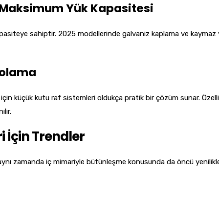
le Maksimum Yük Kapasitesi
 kapasiteye sahiptir. 2025 modellerinde galvaniz kaplama ve kaymaz
polama
için küçük kutu raf sistemleri oldukça pratik bir çözüm sunar. Özelli
lır.
i İçin Trendler
il, aynı zamanda iç mimariyle bütünleşme konusunda da öncü yenilikl