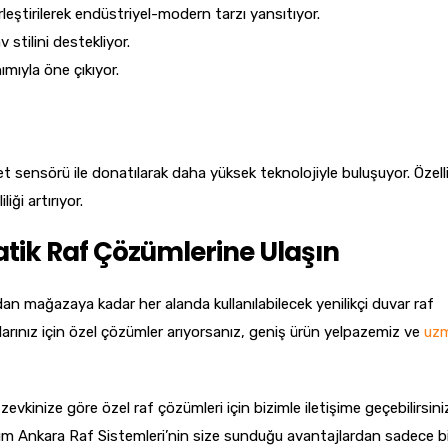
rleştirilerek endüstriyel-modern tarzı yansıtıyor.
 stilini destekliyor.
ımıyla öne çıkıyor.
 sensörü ile donatılarak daha yüksek teknolojiyle buluşuyor. Özelli
iği artırıyor.
ratik Raf Çözümlerine Ulaşın
an mağazaya kadar her alanda kullanılabilecek yenilikçi duvar raf
larınız için özel çözümler arıyorsanız, geniş ürün yelpazemiz ve
uz
vkinize göre özel raf çözümleri için bizimle iletişime geçebilirsini
ım Ankara Raf Sistemleri’nin size sunduğu avantajlardan sadece bir