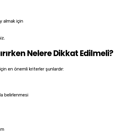
y almak için
iz.
rırken Nelere Dikkat Edilmeli?
in en önemli kriterler şunlardır:
a belirlenmesi
em